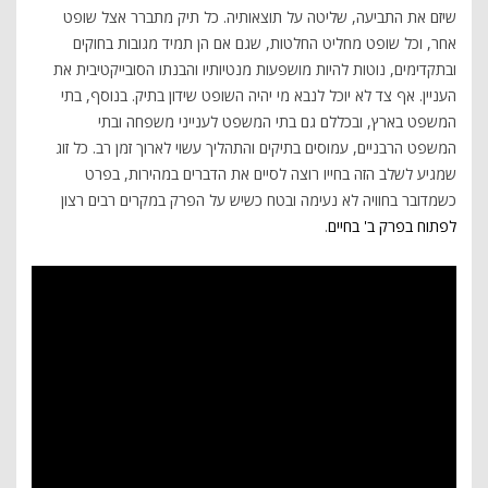
שיזם את התביעה, שליטה על תוצאותיה. כל תיק מתברר אצל שופט
אחר, וכל שופט מחליט החלטות, שגם אם הן תמיד מגובות בחוקים
ובתקדימים, נוטות להיות מושפעות מנטיותיו והבנתו הסובייקטיבית את
העניין. אף צד לא יוכל לנבא מי יהיה השופט שידון בתיק. בנוסף, בתי
המשפט בארץ, ובכללם גם בתי המשפט לענייני משפחה ובתי
המשפט הרבניים, עמוסים בתיקים והתהליך עשוי לארוך זמן רב. כל זוג
שמגיע לשלב הזה בחייו רוצה לסיים את הדברים במהירות, בפרט
כשמדובר בחוויה לא נעימה ובטח כשיש על הפרק במקרים רבים רצון
לפתוח בפרק ב' בחיים
.