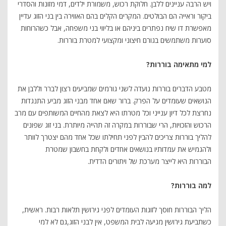
ויש הרבה עניינים ללבן. חלוקת רכוש, משמורת ילדים, דמי מזונות והסדרי
ביקור וראייה הם הבולטים. המקרים הקלים בהם האווירה בין בני הזוג עדיין
מאפשרת דו שיח נפתרים ביניהם או בליווי בני משפחה, אבל כשהרוחות
סוערות משתמשים בגורם חיצוני ומקצועי למטרת בוררות.
למי מתאימה בוררות?
מטבע הדברים בוררות נועדה לשני גורמים שמביעים רצון לברר וללבן את
הנושאים שעומדים על הפרק. ברור שאם אחד מבני הזוג מביע התנגדות
נחרצת לכל דיון ענייני וכל מטרתו היא לצאת מהחיים המשותפים עם מרב
הרכוש והזכויות, הרי שבוררות במקרה זה תהייה מיותרת. בני זוג שפונים
להליך בוררות צריכים להבין לפני תחילתו שכל אחד מהם יצטרך לוותר
ולהגמיש את עמדותיו בנושאים אחדים ולקחת בחשבון שמטרת
הבוררות היא לייצר מערכת של ויתורים הדדית.
למה בוררות?
הליך הבוררות חוסך לזוגות העומדים לפני גירושין תלאות רבות. ראשית,
כשתביעת גירושין מגיעה לבית המשפט, אין לבני הזוג,גם לא למי